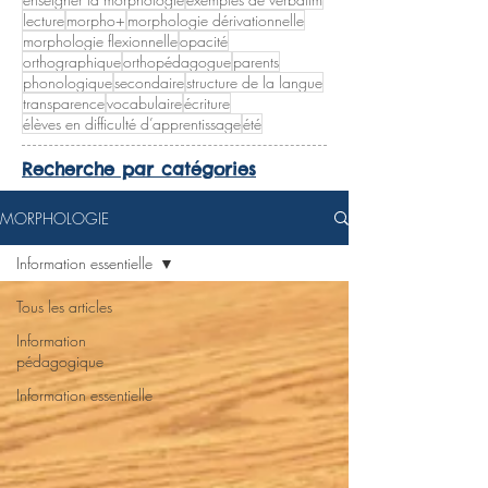
lecture
morpho+
morphologie dérivationnelle
morphologie flexionnelle
opacité
orthographique
orthopédagogue
parents
phonologique
secondaire
structure de la langue
transparence
vocabulaire
écriture
élèves en difficulté d’apprentissage
été
Recherche par catégories
MORPHOLOGIE
Information essentielle
Tous les articles
Information
pédagogique
Information essentielle