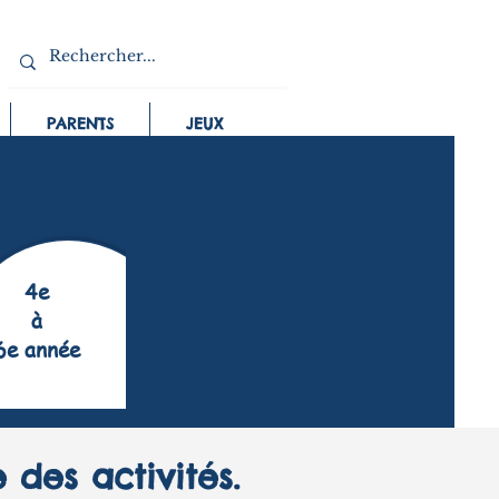
PARENTS
JEUX
4e
à
6e année
 des activités.