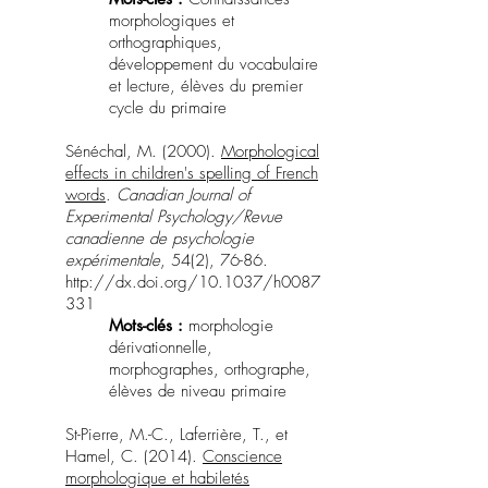
morphologiques et
orthographiques,
développement du vocabulaire
et lecture, élèves du premier
cycle du primaire
Sénéchal, M. (2000).
Morphological
effects in children's spelling of French
words
.
Canadian Journal of
Experimental Psychology/Revue
canadienne de psychologie
expérimentale
, 54(2), 76-86.
http://dx.doi.org/10.1037/h0087
331
Mots-clés :
morphologie
dérivationnelle,
morphographes, orthographe,
élèves de niveau primaire
St-Pierre, M.-C., Laferrière, T., et
Hamel, C. (2014).
Conscience
morphologique et habiletés