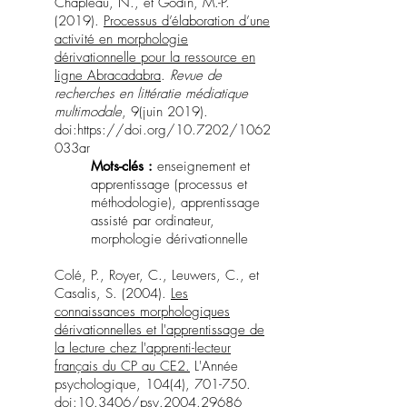
Chapleau, N., et Godin, M.-P.
(2019).
Processus d’élaboration d’une
activité en morphologie
dérivationnelle pour la ressource en
ligne Abracadabra
.
Revue de
recherches en littératie médiatique
multimodale
, 9(juin 2019).
doi:
https://doi.org/10.7202/1062
033ar
Mots-clés :
enseignement et
apprentissage (processus et
méthodologie), apprentissage
assisté par ordinateur,
morphologie dérivationnelle
Colé, P., Royer, C., Leuwers, C., et
Casalis, S. (2004).
Les
connaissances morphologiques
dérivationnelles et l'apprentissage de
la lecture chez l'apprenti-lecteur
français du CP au CE2.
L'Année
psychologique, 104(4), 701-750.
doi:10.3406/psy.2004.29686