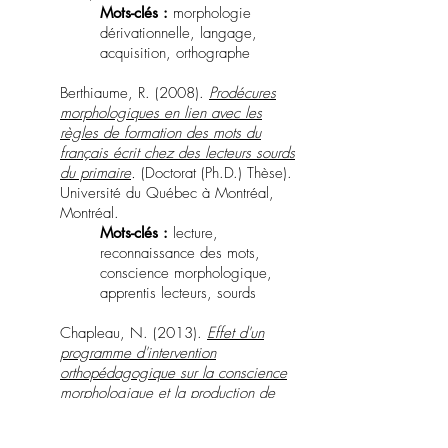
Mots-clés :
morphologie
dérivationnelle, langage,
acquisition, orthographe
Berthiaume, R. (2008).
Prodécures
morphologiques en lien avec les
règles de formation des mots du
français écrit chez des lecteurs sourds
du primaire
.
(Doctorat (Ph.D.) Thèse).
Université du Québec à Montréal,
Montréal.
Mots-clés :
lecture,
reconnaissance des mots,
conscience morphologique,
apprentis lecteurs, sourds
Chapleau, N. (2013).
Effet d'un
programme d'intervention
orthopédagogique sur la conscience
morphologique et la production de
mots écrits chez des élèves présentant
une difficulté spécifique