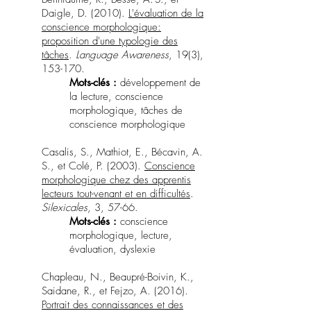
Daigle, D. (2010).
L'évaluation de la
conscience morphologique:
proposition d'une typologie des
tâches
.
Language Awareness
, 19(3),
153-170.
Mots-clés :
développement de
la lecture, conscience
morphologique, tâches de
conscience morphologique
Casalis, S., Mathiot, E., Bécavin, A.
S., et Colé, P. (2003).
Conscience
morphologique chez des apprentis
lecteurs tout-venant et en difficultés
.
Silexicales
, 3, 57-66.
Mots-clés :
conscience
morphologique, lecture,
évaluation, dyslexie
Chapleau, N., Beaupré-Boivin, K.,
Saidane, R., et Fejzo, A. (2016).
Portrait des connaissances et des