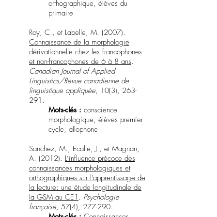
orthographique, élèves du
primaire
Roy, C., et Labelle, M. (2007).
Connaissance de la morphologie
dérivationnelle chez les francophones
et non-francophones de 6 à 8 ans
.
Canadian Journal of Applied
Linguistics/Revue canadienne de
linguistique appliquée
, 10(3), 263-
291.
Mots-clés :
conscience
morphologique, élèves premier
cycle, allophone
Sanchez, M., Ecalle, J., et Magnan,
A. (2012).
L’influence précoce des
connaissances morphologiques et
orthographiques sur l’apprentissage de
la lecture: une étude longitudinale de
la GSM au CE1
.
Psychologie
française
, 57(4), 277-290.
Mots-clés :
Connaissances