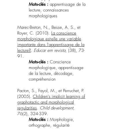
Mots-clés :
apprentissage de la
lecture, connaissances
morphologiques
Marec-Breton, N., Besse, A. S., et
Royer, C. (2010).
La conscience
morphologique est-elle une variable
importante dans l'apprentissage de la
lecture?
.
Educar em revista
, (38), 73-
91.
Mots-clés :
Conscience
morphologique, apprentissage
de la lecture, décodage,
compréhension
Pacton, S., Fayol, M., et Perruchet, P.
(2005).
Children's implicit learning of
graphotactic and morphological
regularities
.
Child development
,
76(2), 324-339.
Mots-clés :
Morphologie,
orthographe, régularité