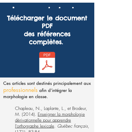
La morphologie
Télécharger le document
Les références
PDF
des références
complètes.
Ces articles sont destinés principalement aux
professionnels
afin d’intégrer la
morphologie en classe.
Chapleau, N., Laplante, L., et Brodeur,
M. (2014).
Enseigner la morphologie
dérivationnelle pour apprendre
l’orthographe lexicale
.
Québec français
,