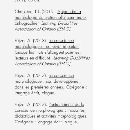
(171), 83-84.
Chapleau, N. (2015).
Apprendre la
morphologie dérivationnelle pour mieux
orthographier
.
Learning Disabilities
Association of Ontario (LDAO)
.
Fejzo, A. (2018).
La conscience
morphologique : un levier important
lorsque les mots s’allongent pour les
lecteurs en difficulté.
Learning Disabilities
Association of Ontario (LDAO)
.
Fejzo, A. (2017).
La conscience
morphologique : son développement
dans les premières années
. Catégorie :
langage écrit, blogue.
Fejzo, A. (2017).
L’entrainement de la
conscience morphologique : modalités
didactiques et activités morphologiques
.
Catégorie : langage écrit, blogue.