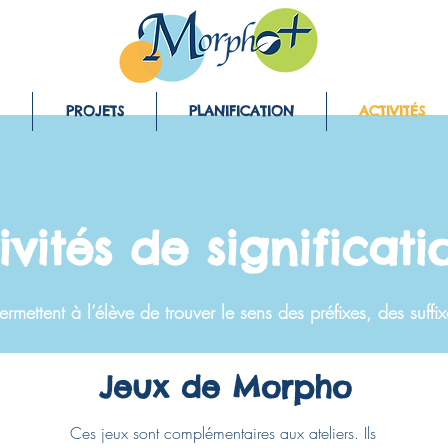
PROJETS
PLANIFICATION
ACTIVITÉS
ivités de significati
ermettent à l’élève de trouver le sens des préfixes, des suffi
Jeux de Morpho
Ces jeux sont complémentaires aux ateliers. Ils