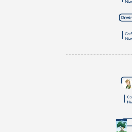
Niv
Devi
Caté
Niv
Ca
Ni