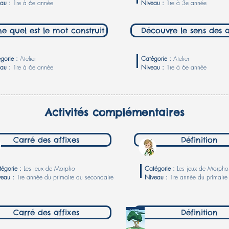
eau :
1re à 6e année
Niveau :
1re à 3e année
ne quel est le mot construit
Découvre le sens des a
gorie :
Atelier
Catégorie :
Atelier
eau :
1re à 6e année
Niveau :
1re à 6e année
Activités complémentaires
Carré des affixes
Définition
tégorie :
Les jeux de Morpho
Catégorie :
Les jeux de Morpho
veau :
1re année du primaire au secondaire
Niveau :
1re année du primaire
Carré des affixes
Définition