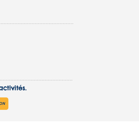
ctivités.
ION