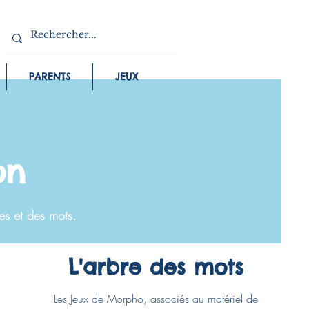
PARENTS
JEUX
on
xes et des mots.
L'arbre des mots
Les Jeux de Morpho, associés au matériel de