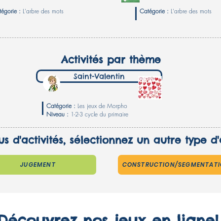
tégorie :
L'arbre des mots
Catégorie :
L'arbre des mots
Activités par thème
Saint-Valentin
Catégorie :
Les jeux de Morpho
Niveau :
1-2-3 cycle du primaire
us d'activités, sélectionnez un autre type d'a
JUGEMENT
CONSTRUCTION/SEGMENTAT
Découvrez nos jeux en ligne!