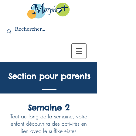
Section pour parents
Aide-mémoire (PDF)
Semaine 2
Document pour les parents
Tout au long de la semaine, votre
enfant découvrira des activités en
lien avec le suffixe «-iste»