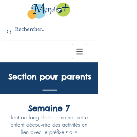
Section pour parents
Aide-mémoire (PDF)
Semaine 7
Document pour les parents
Tout au long de la semaine, votre
enfant découvrira des activités en
lien avec le préfixe « a- »