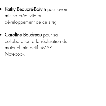
Kathy Beaupré-Boivin
pour avoir
mis sa créativité au
développement de ce site;
Caroline Boudreau
pour sa
collaboration à la réalisation du
matériel interactif SMART
Notebook
SMART Notebook
pour nous
avoir fourni une version
Notebook, ce qui nous aide à la
réalisation du matériel;
le
Conseil de recherches en
sciences humaines du Canada