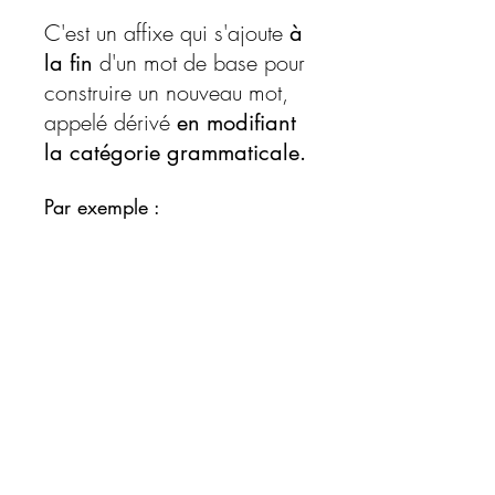
C'est un affixe qui s'ajoute
à
d'un mot de base pour
la fin
construire un nouveau mot,
appelé dérivé
en modifiant
la catégorie grammaticale.
Par exemple :
arroser [verbe]→arros
age
[nom].
(Béguelin, 2000)
Découvrez plus de définitions ici
Signification des