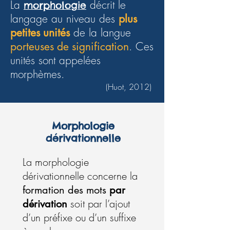
La
décrit le
morphologie
langage au niveau des
plus
petites unités
de la langue
porteuses de signification
. Ces
unités sont appelées
morphèmes.
(Huot, 2012)
Morphologie
dérivationnelle
La morphologie
dérivationnelle concerne la
formation des mots
par
soit par l’ajout
dérivation
d’un préfixe ou d’un suffixe