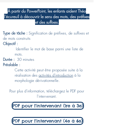
À partir du PowerPoint, les enfants aident Théo
l'écureuil à découvrir le sens des mots, des préfixes
et des suffixes.
Type de tâche :
Signification de préfixes, de suffixes et
de mots construits
Objectif :
​ Identifier le mot de base parmi une liste de
mots. ​
Durée :
30 minutes
Préalable :
Cette activité peut être proposée suite à la
réalisation des
activités d’introduction
à la
morphologie dérivationnelle.
Pour plus d'information, téléchargez le PDF pour
l'intervenant.
PDF pour l'intervenant (1re à 3e)
PDF pour l'intervenant (4e à 6e)