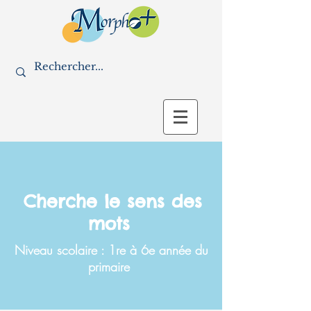
Cherche le sens des
mots
Niveau scolaire : 1re à 6e année du
primaire