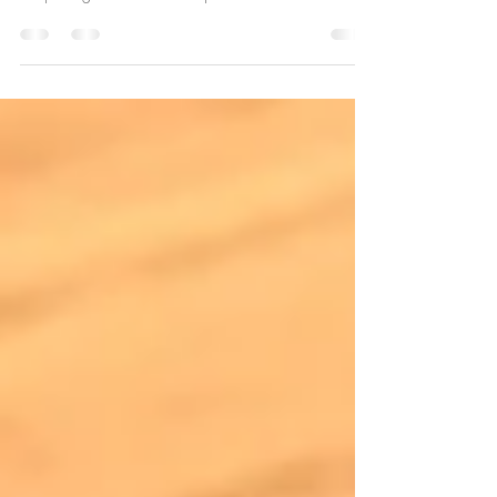
Comme l’illustre cet exemple, les connaissances en
morphologie dérivationnelle permettent de...