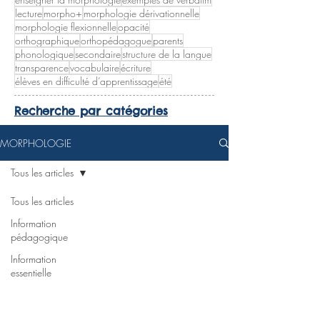
lecture
morpho+
morphologie dérivationnelle
morphologie flexionnelle
opacité
orthographique
orthopédagogue
parents
phonologique
secondaire
structure de la langue
transparence
vocabulaire
écriture
élèves en difficulté d’apprentissage
été
Recherche par catégories
MORPHOLOGIE
Tous les articles
Tous les articles
Information
pédagogique
Information
essentielle