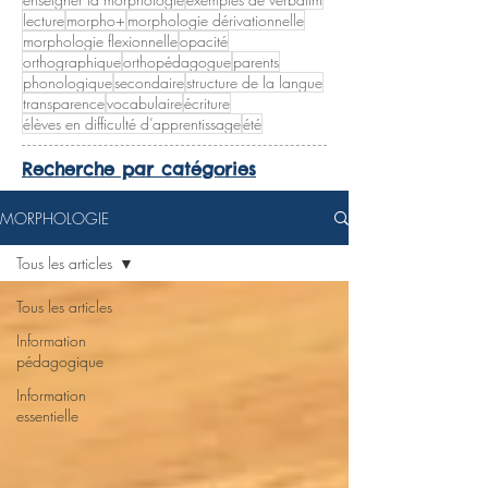
lecture
morpho+
morphologie dérivationnelle
morphologie flexionnelle
opacité
orthographique
orthopédagogue
parents
phonologique
secondaire
structure de la langue
transparence
vocabulaire
écriture
élèves en difficulté d’apprentissage
été
Recherche par catégories
MORPHOLOGIE
Tous les articles
Tous les articles
Information
pédagogique
Information
essentielle