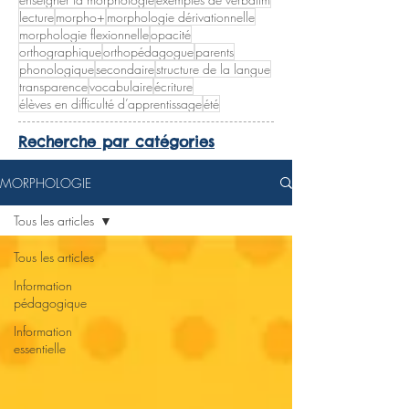
lecture
morpho+
morphologie dérivationnelle
morphologie flexionnelle
opacité
orthographique
orthopédagogue
parents
phonologique
secondaire
structure de la langue
transparence
vocabulaire
écriture
élèves en difficulté d’apprentissage
été
Recherche par catégories
MORPHOLOGIE
Tous les articles
Tous les articles
Information
pédagogique
Information
essentielle