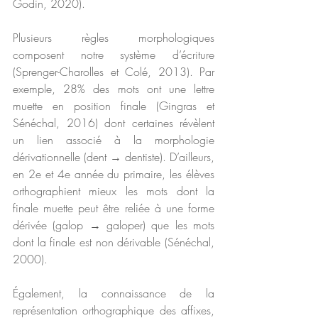
Godin, 2020). 
Plusieurs règles morphologiques 
composent notre système d’écriture 
(Sprenger-Charolles et Colé, 2013). Par 
exemple, 28% des mots ont une lettre 
muette en position finale (Gingras et 
Sénéchal, 2016) dont certaines révèlent 
un lien associé à la morphologie 
dérivationnelle (dent → dentiste). D’ailleurs, 
en 2e et 4e année du primaire, les élèves 
orthographient mieux les mots dont la 
finale muette peut être reliée à une forme 
dérivée (galop → galoper) que les mots 
dont la finale est non dérivable (Sénéchal, 
2000).  
Également, la connaissance de la 
représentation orthographique des affixes, 