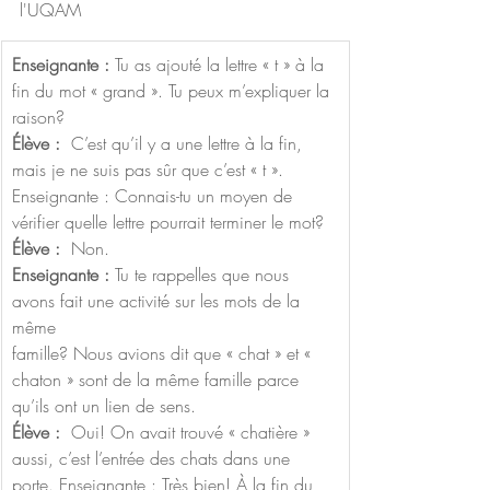
l'UQAM
Enseignante :
 Tu as ajouté la lettre « t » à la 
fin du mot « grand ». Tu peux m’expliquer la 
raison? 
Élève : 
 C’est qu’il y a une lettre à la fin, 
mais je ne suis pas sûr que c’est « t ». 
Enseignante : Connais-tu un moyen de 
vérifier quelle lettre pourrait terminer le mot? 
Élève :
  Non. 
Enseignante : 
Tu te rappelles que nous 
avons fait une activité sur les mots de la 
même 
famille? Nous avions dit que « chat » et « 
chaton » sont de la même famille parce 
qu’ils ont un lien de sens. 
Élève :
  Oui! On avait trouvé « chatière » 
aussi, c’est l’entrée des chats dans une 
porte. Enseignante : Très bien! À la fin du 