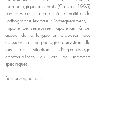
morphologique des mots (Carlisle, 1995) 
sont des atouts menant à la maitrise de 
l’orthographe lexicale. Conséquemment, il 
importe de sensibiliser l’apprenant à cet 
aspect de la langue en proposant des 
capsules en morphologie dérivationnelle 
lors de situations d’apprentissage 
contextualisées ou lors de moments 
spécifiques.  
Bon enseignement! 
Les connaissances en morphologie et l'écriture
.pdf
Télécharger PDF • 579KB
capsule d'enseignement
écriture
orthographique