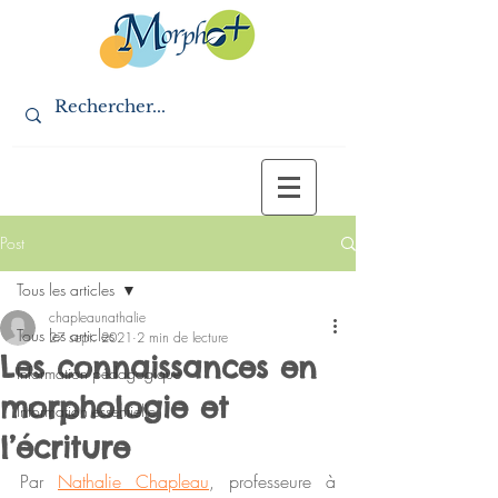
Post
Tous les articles
chapleaunathalie
Tous les articles
27 sept. 2021
2 min de lecture
Les connaissances en
Information pédagogique
morphologie et
Information essentielle
l’écriture
Par 
Nathalie Chapleau
, professeure à 