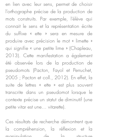
en lien avec leur sens, permet de choisir 
l’orthographe précise de la production de 
mots construits. Par exemple, l’élève qui 
connait le sens et la représentation écrite 
du suffixe « ette » sera en mesure de 
produire avec précision le mot « limette » 
qui signifie « une petite lime » (Chapleau, 
2013). Cette manifestation a également 
été observée lors de la production de 
pseudomots (Pacton, Fayol et Perruchet, 
2005 ; Pacton et coll., 2012). En effet, la 
suite de lettres « ette » est plus souvent 
transcrite dans un pseudomot lorsque le 
contexte précise un statut de diminutif (une 
petite vitar est une… vitarette).  
Ces résultats de recherche démontrent que 
la compréhension, la réflexion et la 
manipulation de la structure 