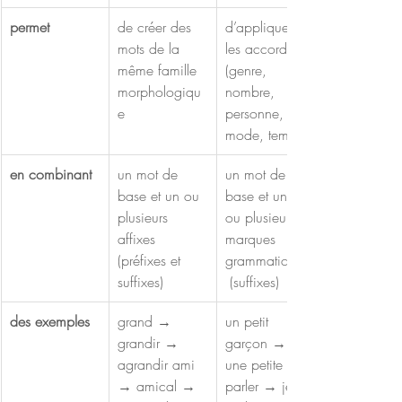
permet 
de créer des 
d’appliquer 
mots de la 
les accords 
même famille 
(genre, 
morphologiqu
nombre, 
e 
personne, 
mode, temps) 
en combinant 
un mot de 
un mot de 
base et un ou 
base et une 
plusieurs 
ou plusieurs  
affixes 
marques 
(préfixes et 
grammaticales
suffixes) 
 (suffixes) 
des exemples 
grand → 
un petit 
grandir → 
garçon → 
agrandir ami 
une petite fille 
→ amical → 
parler → je 