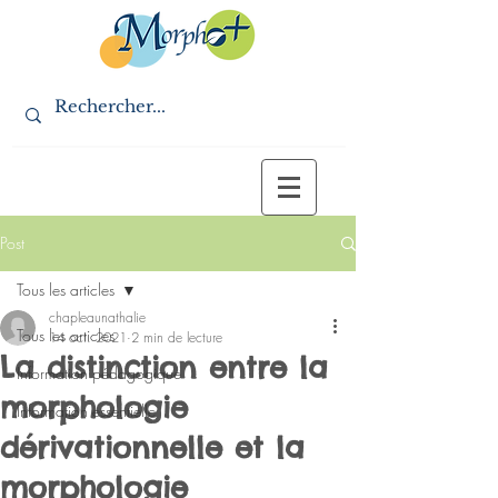
Post
Tous les articles
chapleaunathalie
Tous les articles
14 oct. 2021
2 min de lecture
La distinction entre la
Information pédagogique
morphologie
Information essentielle
dérivationnelle et la
morphologie