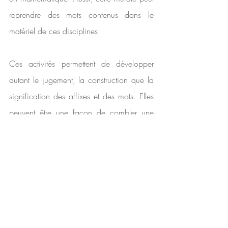
reprendre des mots contenus dans le 
matériel de ces disciplines.   
Ces activités permettent de développer 
autant le jugement, la construction que la 
signification des affixes et des mots. Elles 
peuvent être une façon de combler une 
pause entre deux activités.
Amusez-vous avec la morphologie!
Restez à l’affut des nouveautés et aimez notre 
page Facebook :
https://www.facebook.com/Morphoplus/
Des idées de capsules d'enseignement en morphologie
.pdf