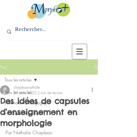
Post
Tous les articles
chapleaunathalie
Tous les articles
27 mars 2023
2 min de lecture
Des idées de capsules
Information pédagogique
d’enseignement en
Information essentielle
morphologie
Par Nathalie Chapleau