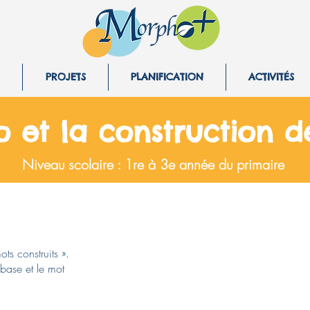
PROJETS
PLANIFICATION
ACTIVITÉS
et la construction 
Niveau scolaire : 1re à 3e année du primaire
s
ots construits ».
 base et le mot