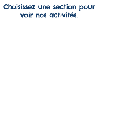
Choisissez une section pour
voir nos activités.
Planification
des
activités
JUGEMENT
CONSTRUCTION/SEGMENTATION
SIGNIFICATION
Découvrez nos jeux en