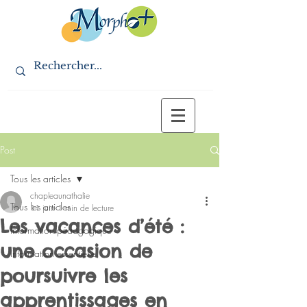
Post
Tous les articles
chapleaunathalie
Tous les articles
11 juin
1 min de lecture
Les vacances d’été :
Information pédagogique
une occasion de
Information essentielle
poursuivre les
apprentissages en