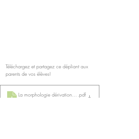
Téléchargez et partagez ce dépliant aux 
parents de vos élèves! 
La morphologie dérivationnelle et les vacances_feuillet1
.pdf
Télécharger PDF • 7.19MB
Les vacances d'été et la morphologie dérivationnelle_blog
.pdf
Télécharger PDF • 140KB